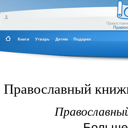
Православны
Правос
Книги
Утварь
Детям
Подарки
Православный книжн
Православны
Больше